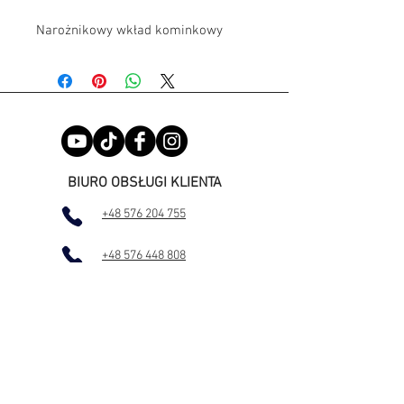
Narożnikowy wkład kominkowy
wyposażony w ceramikę
akumulacyjną i niezawodny system
podnoszenia drzwiczek do góry. Ten
kompaktowy wkład posiada
panoramiczne drzwiczki z bocznym
przeszkleniem dla pełnego widoku
ognia. Uchwyt ze stali nierdzewnej
BIURO OBSŁUGI KLIENTA
do otwierania drzwiczek podkreśla
+48 576 204 755
jego wyjątkowość i dodaje elegancji.
+48 576 448 808
INFORMACJE KONTAKTOWE
+48 576 204 755
Magnuszewska 6
85-849 Bydgoszcz