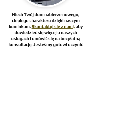
Niech Twój dom nabierze nowego,
ciepłego charakteru dzięki naszym
kominkom.
Skontaktuj się z nami,
aby
dowiedzieć się więcej o naszych
usługach i umówić się na bezpłatną
konsultację. Jesteśmy gotowi uczynić
Twoje wnętrza jeszcze bardziej
przytulnymi i wyjątkowymi!
W trosce o Państwa czas przygotowaliśmy
wygodną
wycenę online
i w kilka chwil oferta
będzie gotowa.
BIURO OBSŁUGI KLIENTA
+48 576 204 755