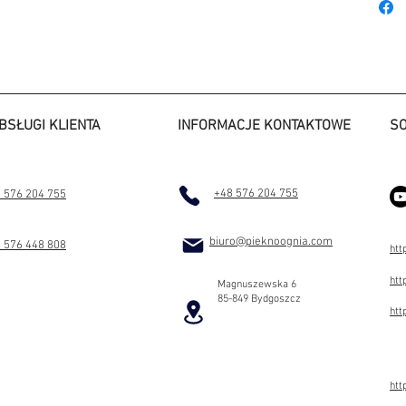
pracy g
Smart 2
Państwu
działaj
będzie 
zastoso
BSŁUGI KLIENTA
INFORMACJE KONTAKTOWE
SO
innowacy
spełniaj
Wkład o
+48 576 204 755
 576 204 755
(jednolit
(dwucze
biuro@pieknoognia.com
 576 448 808
htt
htt
Magnuszewska 6
85-849 Bydgoszcz
htt
htt