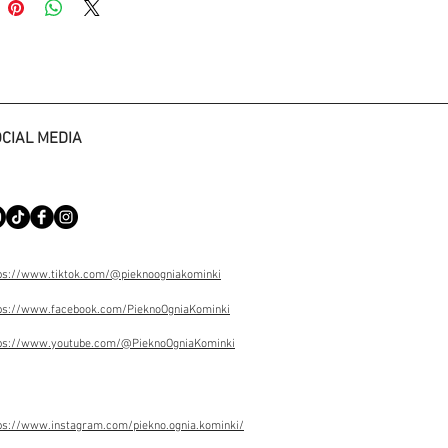
rzewczej.
Wkłady konwekcyjne
L
to idealny wybór, gdy zależy
 na bezpiecznym i bezawaryjnie
ącym produkcie, którego obsługa
łatwa i wygodna. Wykonano je przy
waniu najnowocześniejszych i
CIAL MEDIA
jnych technologii, a więc
ą wszelkie wymogi i standardy.
ferowany jest
z szybą gietą
ą) lub
z szybą łączoną
sciową).
ps://www.tiktok.com/@pieknoogniakominki
ps://www.facebook.com/PieknoOgniaKominki
ps://www.youtube.com/@PieknoOgniaKominki
ps://www.instagram.com/piekno.ognia.kominki/