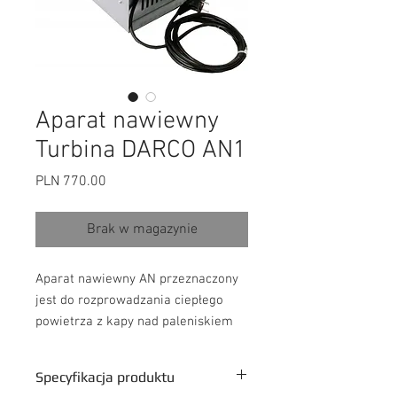
Aparat nawiewny
Turbina DARCO AN1
Cena
PLN 770.00
Brak w magazynie
Aparat nawiewny AN przeznaczony
jest do rozprowadzania ciepłego
powietrza z kapy nad paleniskiem
do pomieszczeń mieszkalnych.
Posiada odizolowany termicznie i
Specyfikacja produktu
akustycznie wentylator