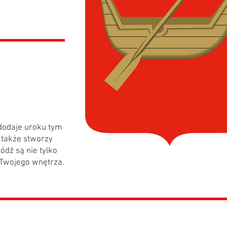
yl
dodaje uroku tym
e także stworzy
ódź są nie tylko
 Twojego wnętrza.