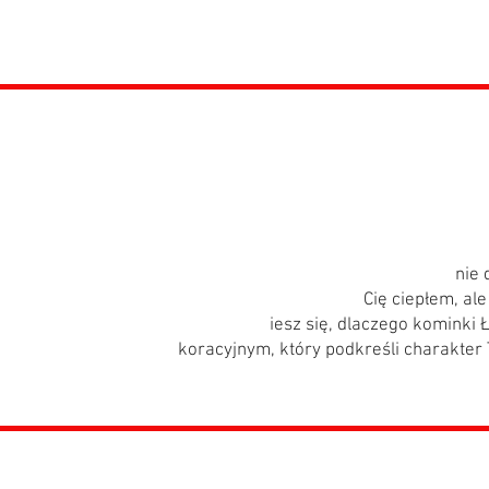
KOMINKI
ominki w Łodzi: Ciepło i St
które łączy w sobie bogatą historię z nowoczesnością. Nic
nie 
orom jak kominek, który nie tylko rozgrzeje
Cię ciepłem, al
atmosferę. Na naszej stronie dow
iesz się, dlaczego kominki Ł
ale także elementem de
koracyjnym, który podkreśli charakter