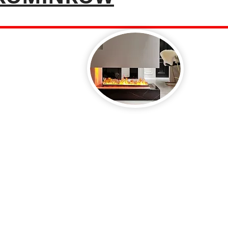
i Europejskiej, w tym także w Polsce, weszły w życie
j również jako Ecodesign. Ta ważna inicjatywa
owanie i poprawę efektywności energetycznej oraz
 w urządzeniach grzewczych, w tym kominkach na
, oraz kominkach i piecykach na pellet.