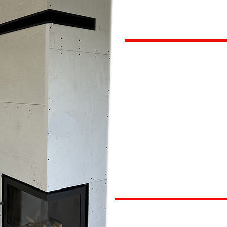
K
Łódź to miasto, 
zimowym wiecz
niezapomnianą 
źródłem ciepła, 