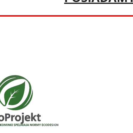
NASZE WKŁADY S
NORMY ECODESIG