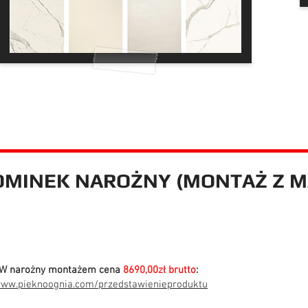
KOMINEK NAROŻNY (MONTAŻ Z M
kW narożny montażem cena
8690,00zł brutto
:
www.pieknoognia.com/przedstawienieproduktu