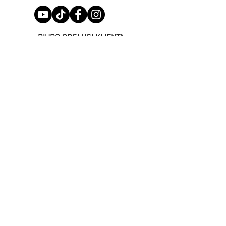
BIURO OBSŁUGI KLIENTA
+48 576 204 755
+48 576 448 808
INFORMACJE KONTAKTOWE
+48 576 204 755
Magnuszewska 6
85-849 Bydgoszcz
biuro@pieknoognia.com
NASZA FIRMA
Kontakt z nami
Nasze Kominki