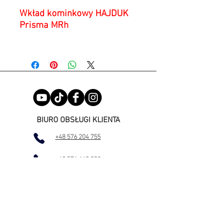
Wkład kominkowy HAJDUK
Prisma MRh
W naszym katalogu produktów
pojawiają się także nowoczesne
wkłady
Prisma
. Są one większe od
wkładów kominkowych Smart i
mają większą moc. Ich zakres pracy
grzewczej wynosi 8-9.5 kW, a moc
nominalna waha się między 8 kW a
BIURO OBSŁUGI KLIENTA
13 kW, w zależności od wybranego
+48 576 204 755
modelu. Staramy się zapewnić
naszym klientom jak największe
+48 576 448 808
możliwości wyboru, dlatego
proponowane przez nas produkty
mają różne wielkości i kształty, tak
INFORMACJE KONTAKTOWE
by każdy klient mógł dopasować je
+48 576 204 755
do swoich potrzeb i oczekiwań