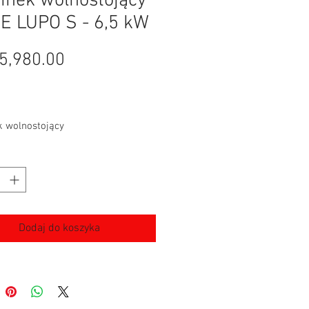
nek wolnostojący
E LUPO S - 6,5 kW
Cena
5,980.00
 wolnostojący
Dodaj do koszyka